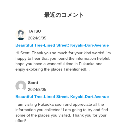
最近のコメント
TATSU
2024/9/05
Beautiful Tree-Lined Street: Keyaki-Dori-Avenue
Hi Scott, Thank you so much for your kind words! I'm
happy to hear that you found the information helpful. I
hope you have a wonderful time in Fukuoka and
enjoy exploring the places I mentioned!...
Scott
2024/9/05
Beautiful Tree-Lined Street: Keyaki-Dori-Avenue
I am visiting Fukuoka soon and appreciate all the
information you collected! I am going to try and find
some of the places you visited. Thank you for your
effort!...