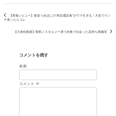
【実食レビュー】食堂うめぼしの“肉豆腐定食”がウマすぎる！大名でラン
チ迷ったらコレ
【六本松散策】昭和ノスタルジー漂う街角で出会った花待ち雨珈琲
コメントを残す
名前
コメント
※