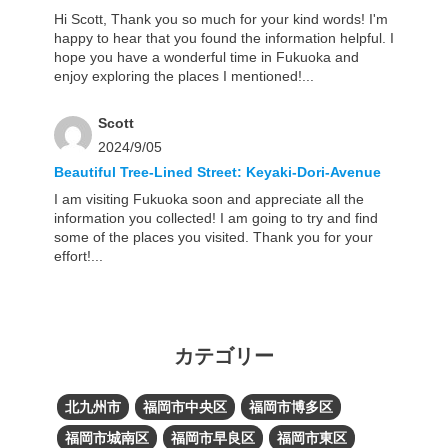
Hi Scott, Thank you so much for your kind words! I'm
happy to hear that you found the information helpful. I
hope you have a wonderful time in Fukuoka and
enjoy exploring the places I mentioned!...
Scott
2024/9/05
Beautiful Tree-Lined Street: Keyaki-Dori-Avenue
I am visiting Fukuoka soon and appreciate all the
information you collected! I am going to try and find
some of the places you visited. Thank you for your
effort!...
カテゴリー
北九州市
福岡市中央区
福岡市博多区
福岡市城南区
福岡市早良区
福岡市東区