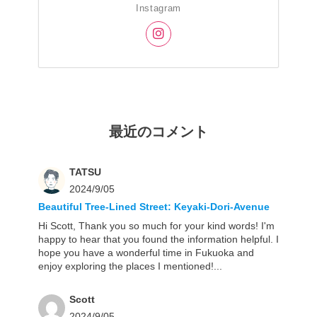
Instagram
最近のコメント
TATSU
2024/9/05
Beautiful Tree-Lined Street: Keyaki-Dori-Avenue
Hi Scott, Thank you so much for your kind words! I'm
happy to hear that you found the information helpful. I
hope you have a wonderful time in Fukuoka and
enjoy exploring the places I mentioned!...
Scott
2024/9/05